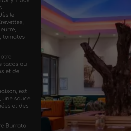
ntony, nous
s
dès le
revettes,
beurre,
, tomates
notre
e tacos au
s et de
aison, est
e, une sauce
hées et des
re Burrata