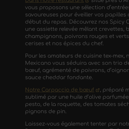
Dans notre restaurant
situé près d’A
vous proposons une sélection d’entrée
savoureuses pour éveiller vos papilles 
début du repas. Découvrez nos Spicy C
une assiette relevée mêlant crevettes, 
champignons, poivrons rouges et verts
cerises et nos épices du chef.
Pour les amateurs de cuisine tex-mex, 
Mexicano vous séduira avec son trio d
bœuf, agrémenté de poivrons, d’oignon
sauce cheddar fondante.
Notre Carpaccio de bœuf
, préparé m
sublimé par une huile d’olive parfumé
pesto, de la roquette, des tomates séc
pignons de pin.
Laissez-vous également tenter par not