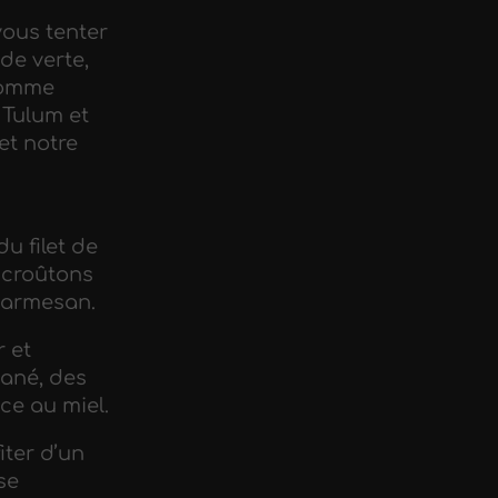
vous tenter
de verte,
 pomme
 Tulum et
et notre
u filet de
s croûtons
parmesan.
r et
ané, des
ce au miel.
iter d’un
se