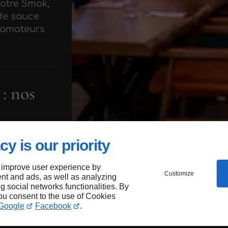
notre Smok,
de sauce
s amateurs
: nos
cy is our priority
 salades
ec des
 improve user experience by
vrez
Customize
nt and ads, as well as analyzing
nge raffiné
ng social networks functionalities. By
ons rouges,
you consent to the use of Cookies
Google
Facebook
.
es et