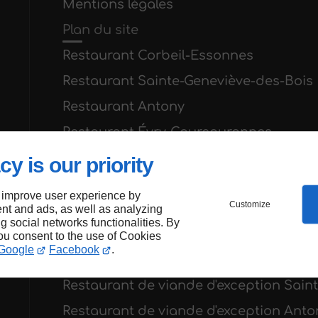
Mentions légales
Plan du site
Restaurant Corbeil-Essonnes
Restaurant Sainte-Geneviève-des-Bois
Restaurant Antony
Restaurant Évry-Courcouronnes
Restaurant Arpajon
cy is our priority
Restaurant Versailles
 improve user experience by
Customize
Restaurant Longjumeau
nt and ads, as well as analyzing
ng social networks functionalities. By
Restaurant Massy
you consent to the use of Cookies
Google
Facebook
.
Restaurant de viande d'exception Corb
Restaurant de viande d'exception Sain
Restaurant de viande d'exception Anto