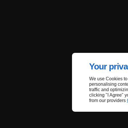
Your priva
We use Cookies to
personalising conte
traffic and optimizi
clicking "I Agree" 
from our providers