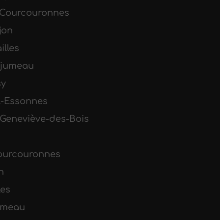
y-Courcouronnes
jon
illes
gjumeau
sy
il-Essonnes
e-Geneviève-des-Bois
Courcouronnes
n
les
jumeau