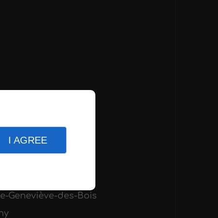
I AGREE
eil-Essonnes
te-Geneviève-des-Bois
ny