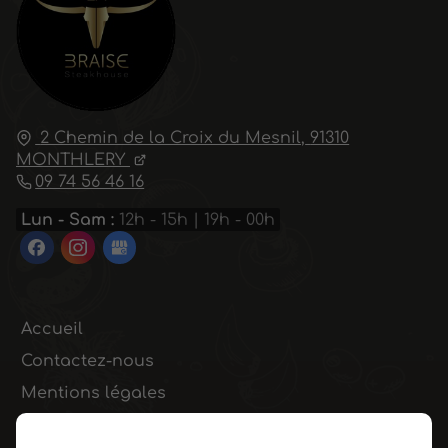
2 Chemin de la Croix du Mesnil,
91310
MONTHLERY
09 74 56 46 16
Lun - Sam :
12h - 15h | 19h - 00h
Accueil
Contactez-nous
Mentions légales
Plan du site